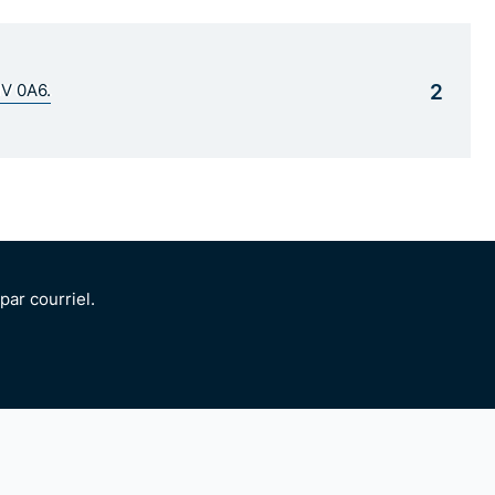
2
1V 0A6.
ar courriel.