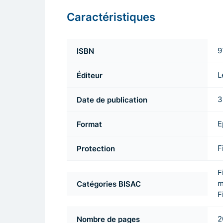
Caractéristiques
ISBN
9
Éditeur
L
Date de publication
3
Format
E
Protection
F
F
Catégories BISAC
m
F
Nombre de pages
2