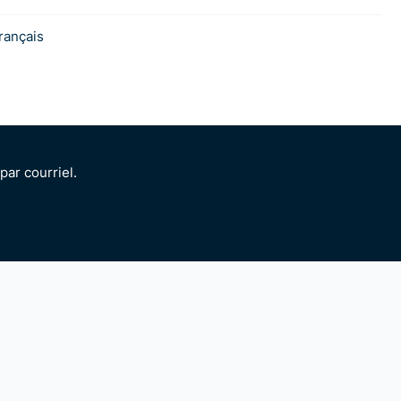
rançais
ar courriel.