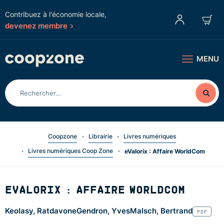
Contribuez à l'économie locale,
devenez membre
MENU
Coopzone
Librairie
Livres numériques
Livres numériques Coop Zone
eValorix : Affaire WorldCom
EVALORIX : AFFAIRE WORLDCOM
Keolasy, Ratdavone
Gendron, Yves
Malsch, Bertrand
PDF