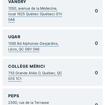
VANDRY
1050, avenue de la Médecine,
0
local 1625 Québec (Québec) G1V
0A6
UQAR
0
1595 Bd Alphonse-Desjardins,
Lévis, QC G6V 0A6
COLLÈGE MÉRICI
0
755 Grande Allée O, Québec, QC
G1S 1C1
PEPS
2300, rue de la Terrasse
0