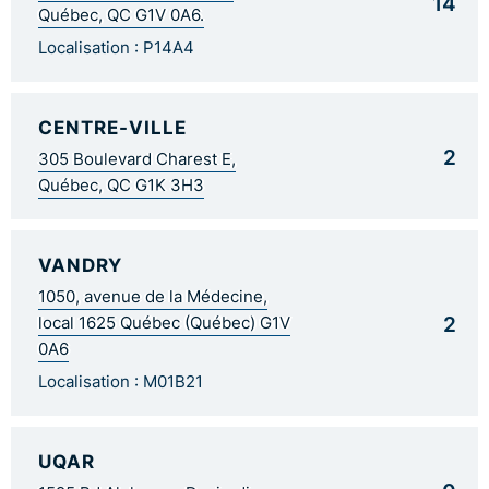
14
Québec, QC G1V 0A6.
Localisation : P14A4
CENTRE-VILLE
2
305 Boulevard Charest E,
Québec, QC G1K 3H3
VANDRY
1050, avenue de la Médecine,
2
local 1625 Québec (Québec) G1V
0A6
Localisation : M01B21
UQAR