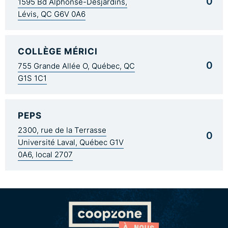
0
1595 Bd Alphonse-Desjardins,
Lévis, QC G6V 0A6
COLLÈGE MÉRICI
0
755 Grande Allée O, Québec, QC
G1S 1C1
PEPS
2300, rue de la Terrasse
0
Université Laval, Québec G1V
0A6, local 2707