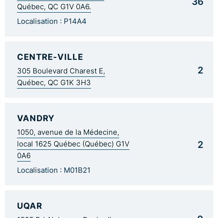
36
Québec, QC G1V 0A6.
Localisation : P14A4
CENTRE-VILLE
2
305 Boulevard Charest E,
Québec, QC G1K 3H3
VANDRY
1050, avenue de la Médecine,
2
local 1625 Québec (Québec) G1V
0A6
Localisation : M01B21
UQAR