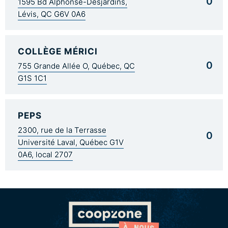
0
1595 Bd Alphonse-Desjardins,
Lévis, QC G6V 0A6
COLLÈGE MÉRICI
0
755 Grande Allée O, Québec, QC
G1S 1C1
PEPS
2300, rue de la Terrasse
0
Université Laval, Québec G1V
0A6, local 2707