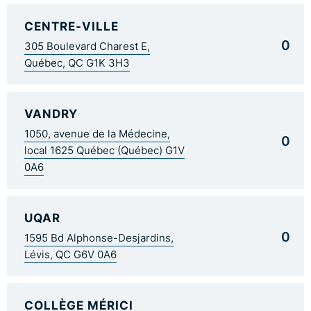
CENTRE-VILLE
0
305 Boulevard Charest E,
Québec, QC G1K 3H3
VANDRY
1050, avenue de la Médecine,
0
local 1625 Québec (Québec) G1V
0A6
UQAR
0
1595 Bd Alphonse-Desjardins,
Lévis, QC G6V 0A6
COLLÈGE MÉRICI