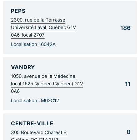
PEPS
2300, rue de la Terrasse
186
Université Laval, Québec G1V
0A6, local 2707
Localisation : 6042A
VANDRY
1050, avenue de la Médecine,
11
local 1625 Québec (Québec) G1V
0A6
Localisation : M02C12
CENTRE-VILLE
0
305 Boulevard Charest E,
Québec, QC G1K 3H3