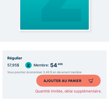
Régulier
54
49$
57,95$
Membre:
Vous pourriez économiser 3,46 $ en devenant membre
AJOUTER AU PANIER
Quantité limitée, délai supplémentaire.