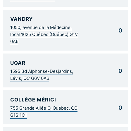
VANDRY
1050, avenue de la Médecine,
0
local 1625 Québec (Québec) G1V
0A6
UQAR
0
1595 Bd Alphonse-Desjardins,
Lévis, QC G6V 0A6
COLLÈGE MÉRICI
0
755 Grande Allée O, Québec, QC
G1S 1C1