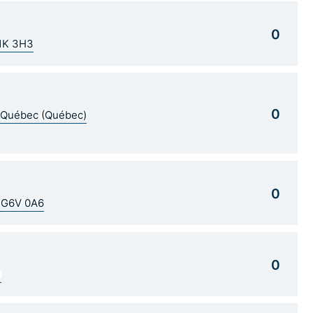
0
G1K 3H3
0
5 Québec (Québec)
0
C G6V 0A6
0
1