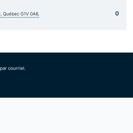
0
al, Québec G1V 0A6,
ar courriel.