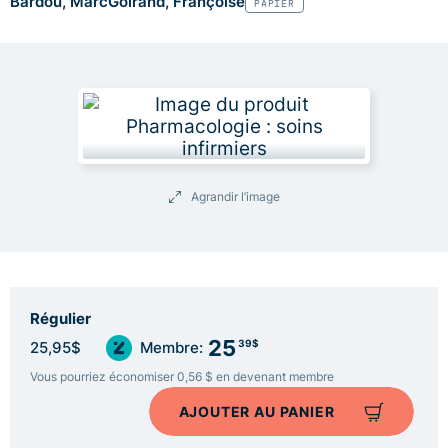
Bardou, Marc
Goirand, Françoise
PAPIER
Agrandir l’image
Régulier
25
39$
25,95$
Membre:
Vous pourriez économiser 0,56 $ en devenant membre
AJOUTER AU PANIER