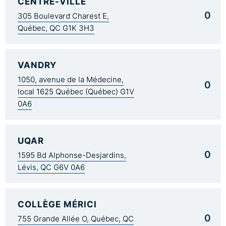
CENTRE-VILLE
0
305 Boulevard Charest E,
Québec, QC G1K 3H3
VANDRY
1050, avenue de la Médecine,
0
local 1625 Québec (Québec) G1V
0A6
UQAR
0
1595 Bd Alphonse-Desjardins,
Lévis, QC G6V 0A6
COLLÈGE MÉRICI
0
755 Grande Allée O, Québec, QC