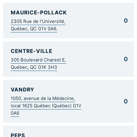
MAURICE-POLLACK
0
2305 Rue de l'Université,
Québec, QC G1V 0A6.
CENTRE-VILLE
0
305 Boulevard Charest E,
Québec, QC G1K 3H3
VANDRY
1050, avenue de la Médecine,
0
local 1625 Québec (Québec) G1V
0A6
PEPS