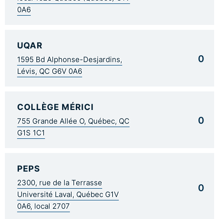
0A6
UQAR
0
1595 Bd Alphonse-Desjardins,
Lévis, QC G6V 0A6
COLLÈGE MÉRICI
0
755 Grande Allée O, Québec, QC
G1S 1C1
PEPS
2300, rue de la Terrasse
0
Université Laval, Québec G1V
0A6, local 2707