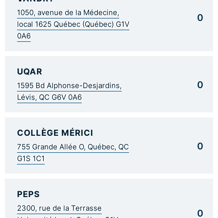
1050, avenue de la Médecine,
0
local 1625 Québec (Québec) G1V
0A6
UQAR
0
1595 Bd Alphonse-Desjardins,
Lévis, QC G6V 0A6
COLLÈGE MÉRICI
0
755 Grande Allée O, Québec, QC
G1S 1C1
PEPS
2300, rue de la Terrasse
0