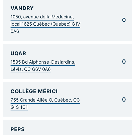
VANDRY
1050, avenue de la Médecine,
0
local 1625 Québec (Québec) G1V
0A6
UQAR
0
1595 Bd Alphonse-Desjardins,
Lévis, QC G6V 0A6
COLLÈGE MÉRICI
0
755 Grande Allée O, Québec, QC
G1S 1C1
PEPS