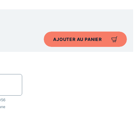
AJOUTER AU PANIER
056
rane