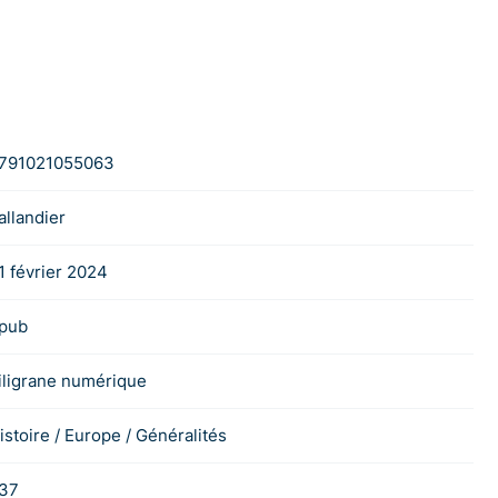
791021055063
allandier
1 février 2024
pub
iligrane numérique
istoire / Europe / Généralités
37