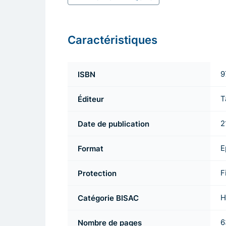
Caractéristiques
ISBN
9
Éditeur
T
Date de publication
2
Format
E
Protection
F
Catégorie BISAC
H
Nombre de pages
6