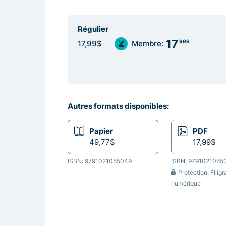
Régulier
17
99$
17,99$
Membre:
Autres formats disponibles:
Papier
PDF
49,77$
17,99$
ISBN: 9791021055049
ISBN: 9791021055
Protection: Filig
numérique