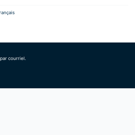
rançais
ar courriel.