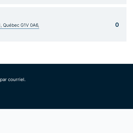
0
al, Québec G1V 0A6,
ar courriel.