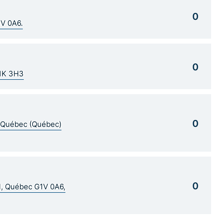
0
1V 0A6.
0
G1K 3H3
0
5 Québec (Québec)
0
al, Québec G1V 0A6,