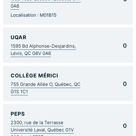
0A6
Localisation : M01B15
UQAR
0
1595 Bd Alphonse-Desjardins,
Lévis, QC G6V 0A6
COLLÈGE MÉRICI
0
755 Grande Allée O, Québec, QC
G1S 1C1
PEPS
2300, rue de la Terrasse
0
Université Laval, Québec G1V