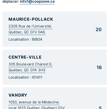
info1@coopzone.ca
déplacer:
MAURICE-POLLACK
2305 Rue de l'Université,
20
Québec, QC G1V 0A6.
Localisation : BIB04
CENTRE-VILLE
305 Boulevard Charest E,
16
Québec, QC G1K 3H3
Localisation : I01A11
VANDRY
1050, avenue de la Médecine,
5
local 1625 Québec (Québec) G1V