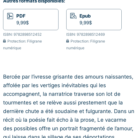
Autres formats disponibles:
PDF
Epub
9,99$
9,99$
ISBN: 9782898512452
ISBN: 9782898512469
Protection: Filigrane
Protection: Filigrane
numérique
numérique
Bercée par l’ivresse grisante des amours naissantes,
affolée par les vertiges inévitables qui les
accompagnent, la narratrice traverse son lot de
tourmentes et se relève aussi prestement que la
dernière chute a été soudaine et fulgurante. Dans un
récit où la poésie fait écho à la prose, Le vacarme
des possibles offre un portrait fragmenté de l’amour,
qui laisse dans le sillage de ses déportations