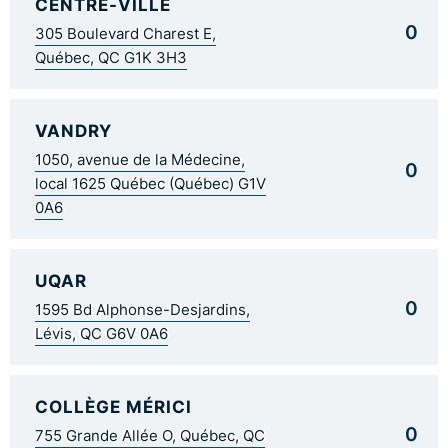
CENTRE-VILLE
0
305 Boulevard Charest E,
Québec, QC G1K 3H3
VANDRY
1050, avenue de la Médecine,
0
local 1625 Québec (Québec) G1V
0A6
UQAR
0
1595 Bd Alphonse-Desjardins,
Lévis, QC G6V 0A6
COLLÈGE MÉRICI
0
755 Grande Allée O, Québec, QC