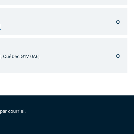
0
1
0
al, Québec G1V 0A6,
ar courriel.