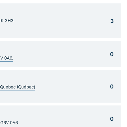
3
G1K 3H3
0
1V 0A6.
0
5 Québec (Québec)
0
C G6V 0A6