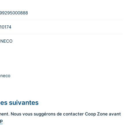
99295000888
10174
INECO
ineco
les suivantes
ngement. Nous vous suggérons de contacter Coop Zone avant
op