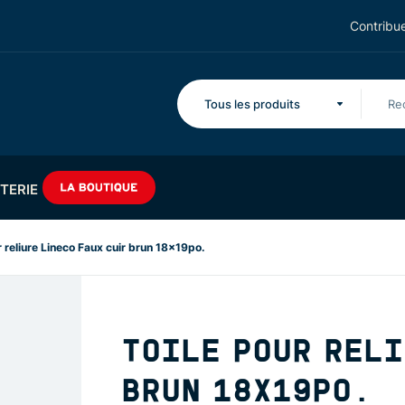
Contribue
Tous les produits
TERIE
r reliure Lineco Faux cuir brun 18x19po.
TOILE POUR RELI
BRUN 18X19PO.