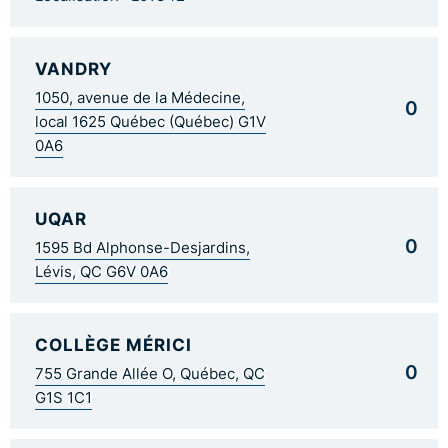
VANDRY
1050, avenue de la Médecine,
0
local 1625 Québec (Québec) G1V
0A6
UQAR
0
1595 Bd Alphonse-Desjardins,
Lévis, QC G6V 0A6
COLLÈGE MÉRICI
0
755 Grande Allée O, Québec, QC
G1S 1C1