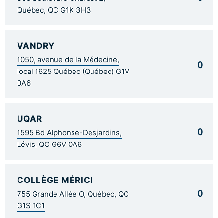
Québec, QC G1K 3H3
VANDRY
1050, avenue de la Médecine,
0
local 1625 Québec (Québec) G1V
0A6
UQAR
0
1595 Bd Alphonse-Desjardins,
Lévis, QC G6V 0A6
COLLÈGE MÉRICI
0
755 Grande Allée O, Québec, QC
G1S 1C1