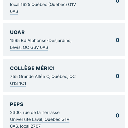
0
local 1625 Québec (Québec) G1V
0A6
UQAR
0
1595 Bd Alphonse-Desjardins,
Lévis, QC G6V 0A6
COLLÈGE MÉRICI
0
755 Grande Allée O, Québec, QC
G1S 1C1
PEPS
2300, rue de la Terrasse
0
Université Laval, Québec G1V
0A6, local 2707