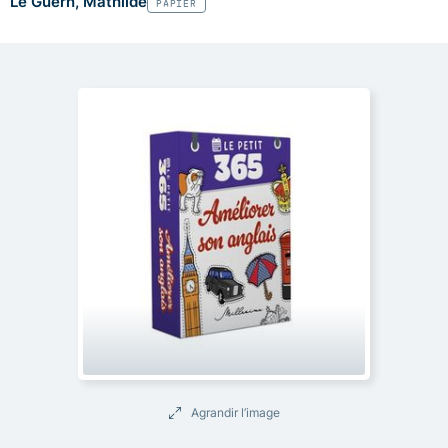
Le Guern, Mathilde
PAPIER
Agrandir l’image