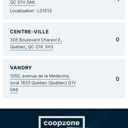
QC G1V 0A6.
Localisation : L21S13
CENTRE-VILLE
0
305 Boulevard Charest E,
Québec, QC G1K 3H3
VANDRY
1050, avenue de la Médecine,
0
local 1625 Québec (Québec) G1V
0A6