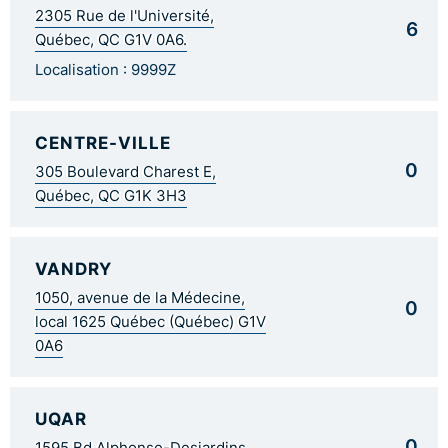
2305 Rue de l'Université,
6
Québec, QC G1V 0A6.
Localisation : 9999Z
CENTRE-VILLE
0
305 Boulevard Charest E,
Québec, QC G1K 3H3
VANDRY
1050, avenue de la Médecine,
0
local 1625 Québec (Québec) G1V
0A6
UQAR
0
1595 Bd Alphonse-Desjardins,