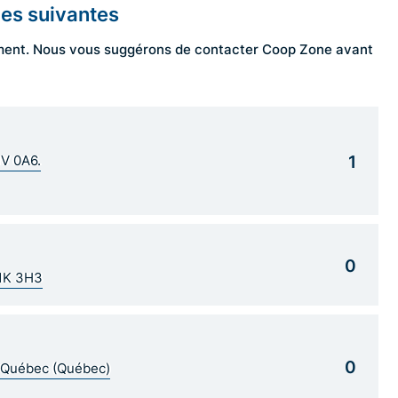
les suivantes
ngement. Nous vous suggérons de contacter Coop Zone avant
1
1V 0A6.
0
G1K 3H3
0
5 Québec (Québec)