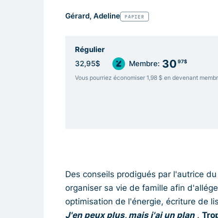
Gérard, Adeline
PAPIER
Régulier
30
97$
32,95$
Membre:
Vous pourriez économiser 1,98 $ en devenant memb
Des conseils prodigués par l'autrice
organiser sa vie de famille afin d'allég
optimisation de l'énergie, écriture de li
J'en peux plus, mais j'ai un plan
.
Tro