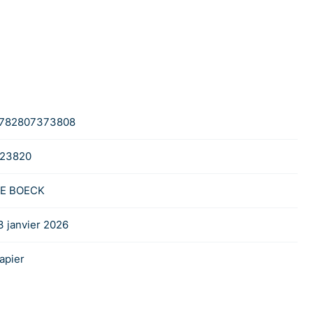
782807373808
23820
E BOECK
3 janvier 2026
apier