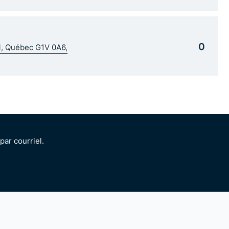
0
al, Québec G1V 0A6,
ar courriel.