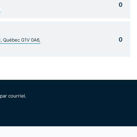
0
1
0
al, Québec G1V 0A6,
ar courriel.