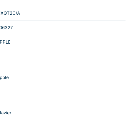
XQT2C/A
06327
PPLE
pple
lavier