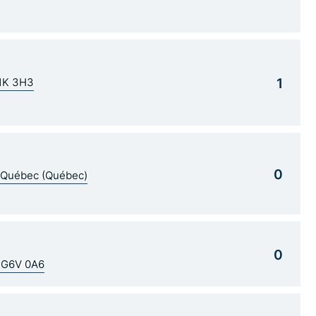
1
G1K 3H3
0
5 Québec (Québec)
0
C G6V 0A6