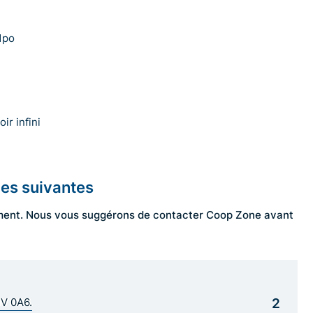
1po
oir infini
les suivantes
ngement. Nous vous suggérons de contacter Coop Zone avant
2
1V 0A6.