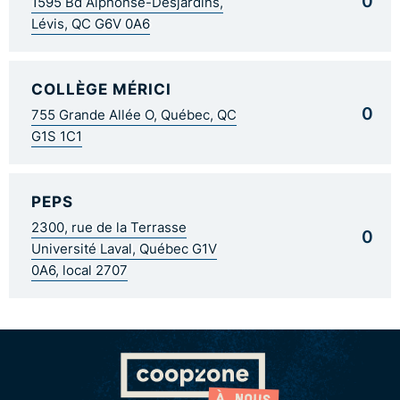
0
1595 Bd Alphonse-Desjardins,
Lévis, QC G6V 0A6
COLLÈGE MÉRICI
0
755 Grande Allée O, Québec, QC
G1S 1C1
PEPS
2300, rue de la Terrasse
0
Université Laval, Québec G1V
0A6, local 2707