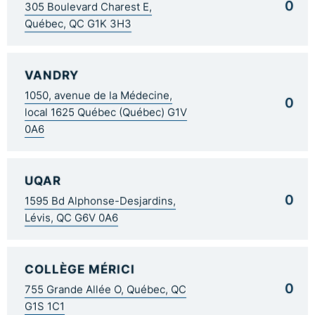
0
305 Boulevard Charest E,
Québec, QC G1K 3H3
VANDRY
1050, avenue de la Médecine,
0
local 1625 Québec (Québec) G1V
0A6
UQAR
0
1595 Bd Alphonse-Desjardins,
Lévis, QC G6V 0A6
COLLÈGE MÉRICI
0
755 Grande Allée O, Québec, QC
G1S 1C1