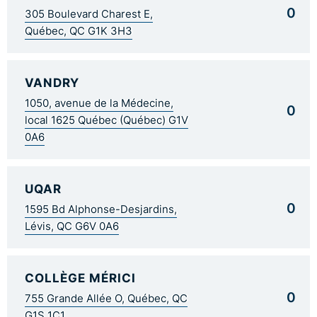
0
305 Boulevard Charest E,
Québec, QC G1K 3H3
VANDRY
1050, avenue de la Médecine,
0
local 1625 Québec (Québec) G1V
0A6
UQAR
0
1595 Bd Alphonse-Desjardins,
Lévis, QC G6V 0A6
COLLÈGE MÉRICI
0
755 Grande Allée O, Québec, QC
G1S 1C1