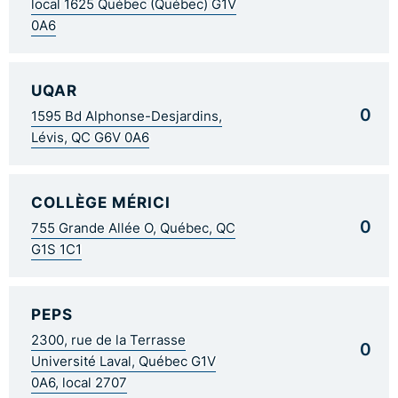
local 1625 Québec (Québec) G1V
0A6
UQAR
0
1595 Bd Alphonse-Desjardins,
Lévis, QC G6V 0A6
COLLÈGE MÉRICI
0
755 Grande Allée O, Québec, QC
G1S 1C1
PEPS
2300, rue de la Terrasse
0
Université Laval, Québec G1V
0A6, local 2707