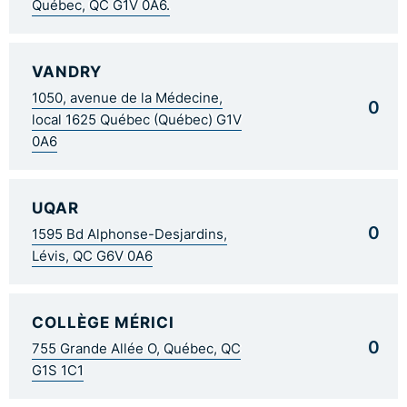
Québec, QC G1V 0A6.
VANDRY
1050, avenue de la Médecine,
0
local 1625 Québec (Québec) G1V
0A6
UQAR
0
1595 Bd Alphonse-Desjardins,
Lévis, QC G6V 0A6
COLLÈGE MÉRICI
0
755 Grande Allée O, Québec, QC
G1S 1C1