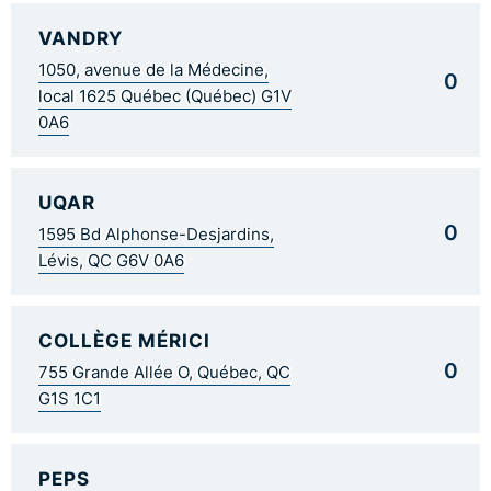
VANDRY
1050, avenue de la Médecine,
0
local 1625 Québec (Québec) G1V
0A6
UQAR
0
1595 Bd Alphonse-Desjardins,
Lévis, QC G6V 0A6
COLLÈGE MÉRICI
0
755 Grande Allée O, Québec, QC
G1S 1C1
PEPS