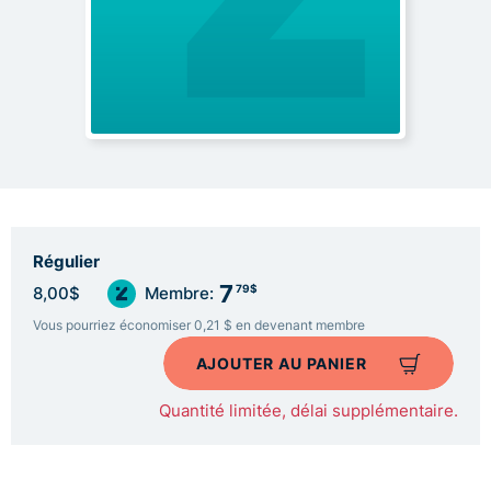
Régulier
7
79$
8,00$
Membre:
Vous pourriez économiser 0,21 $ en devenant membre
AJOUTER AU PANIER
Quantité limitée, délai supplémentaire.