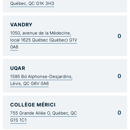
Québec, QC G1K 3H3
VANDRY
1050, avenue de la Médecine,
0
local 1625 Québec (Québec) G1V
0A6
UQAR
0
1595 Bd Alphonse-Desjardins,
Lévis, QC G6V 0A6
COLLÈGE MÉRICI
0
755 Grande Allée O, Québec, QC
G1S 1C1