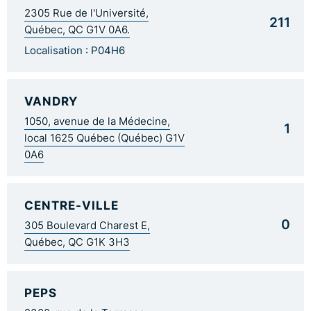
2305 Rue de l'Université,
211
Québec, QC G1V 0A6.
Localisation : P04H6
VANDRY
1050, avenue de la Médecine,
1
local 1625 Québec (Québec) G1V
0A6
CENTRE-VILLE
0
305 Boulevard Charest E,
Québec, QC G1K 3H3
PEPS