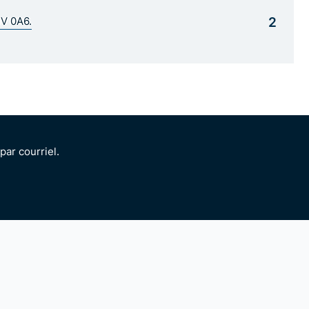
2
1V 0A6.
ar courriel.