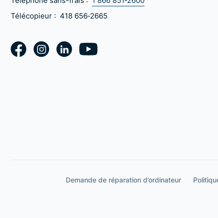
Téléphone sans-frais :
1 866 851‑2600
Télécopieur :
418 656‑2665
Demande de réparation d’ordinateur
Politiqu