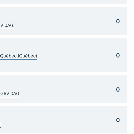
0
1V 0A6.
0
5 Québec (Québec)
0
C G6V 0A6
0
1