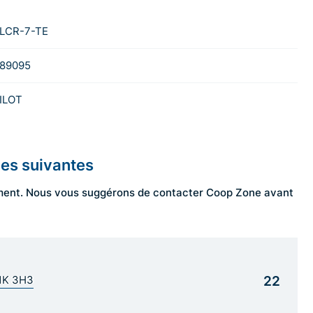
LCR-7-TE
89095
ILOT
les suivantes
ngement. Nous vous suggérons de contacter Coop Zone avant
22
G1K 3H3