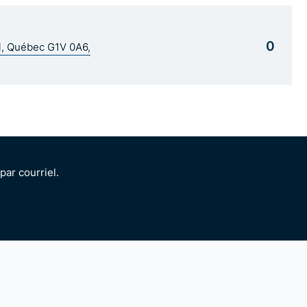
0
al, Québec G1V 0A6,
ar courriel.