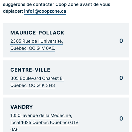
suggérons de contacter Coop Zone avant de vous
info1@coopzone.ca
déplacer:
MAURICE-POLLACK
0
2305 Rue de l'Université,
Québec, QC G1V 0A6.
CENTRE-VILLE
0
305 Boulevard Charest E,
Québec, QC G1K 3H3
VANDRY
1050, avenue de la Médecine,
0
local 1625 Québec (Québec) G1V
0A6