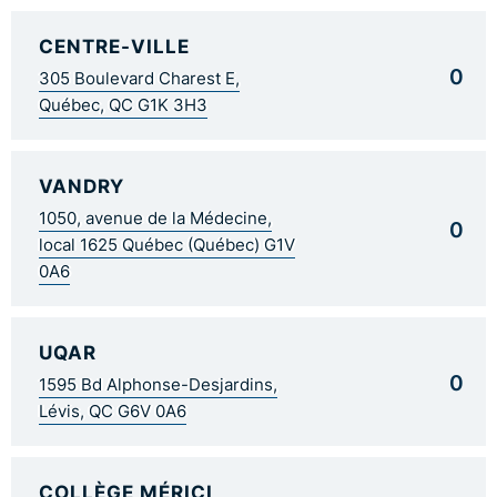
CENTRE-VILLE
0
305 Boulevard Charest E,
Québec, QC G1K 3H3
VANDRY
1050, avenue de la Médecine,
0
local 1625 Québec (Québec) G1V
0A6
UQAR
0
1595 Bd Alphonse-Desjardins,
Lévis, QC G6V 0A6
COLLÈGE MÉRICI