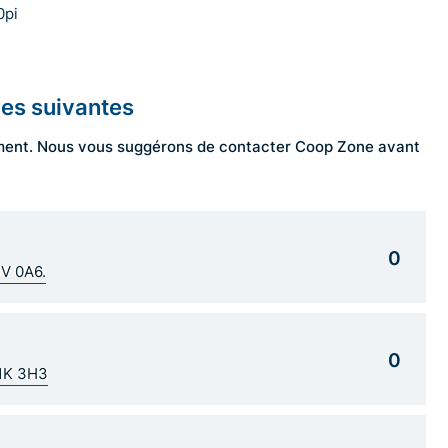
0pi
les suivantes
ngement. Nous vous suggérons de contacter Coop Zone avant
0
1V 0A6.
0
G1K 3H3