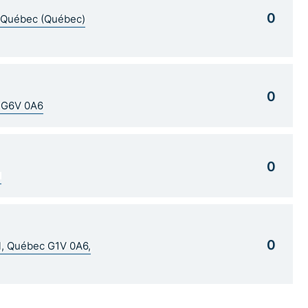
0
5 Québec (Québec)
0
C G6V 0A6
0
1
0
al, Québec G1V 0A6,