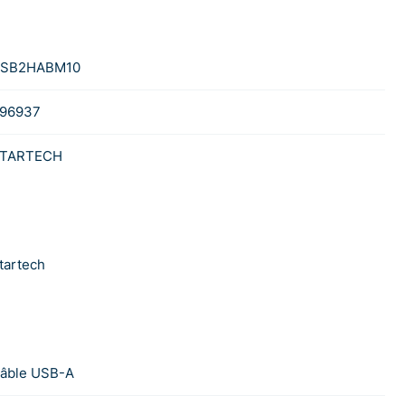
SB2HABM10
96937
TARTECH
tartech
âble USB-A