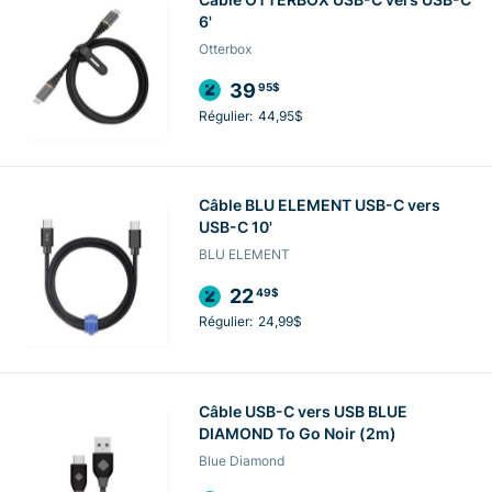
6'
Otterbox
39
95$
Régulier:
44,95$
Câble BLU ELEMENT USB-C vers
USB-C 10'
BLU ELEMENT
22
49$
Régulier:
24,99$
Câble USB-C vers USB BLUE
DIAMOND To Go Noir (2m)
Blue Diamond