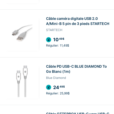
Câble caméra digitale USB 2.0
A/Mini-B 5 pin de 3 pieds STARTECH
STARTECH
10
49$
Régulier:
11,49$
Câble PD USB-C BLUE DIAMOND To
Go Blanc (1m)
Blue Diamond
24
49$
Régulier:
25,99$
Câble OTTERBOX USB-C vers USB-C