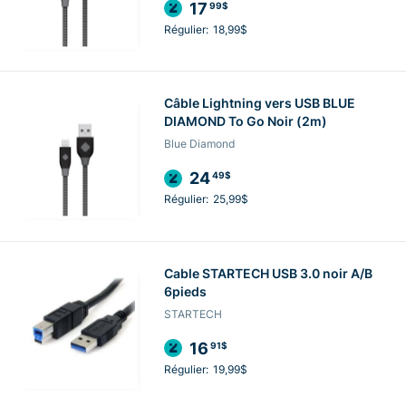
17
99$
Régulier:
18,99$
Câble Lightning vers USB BLUE
DIAMOND To Go Noir (2m)
Blue Diamond
24
49$
Régulier:
25,99$
Cable STARTECH USB 3.0 noir A/B
6pieds
STARTECH
16
91$
Régulier:
19,99$