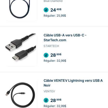
Blue Diamond
24
49$
Régulier:
25,99$
Câble USB-A vers USB-C -
StarTech.com
STARTECH
28
99$
Régulier:
32,99$
Câble VENTEV Lightning vers USB A
Noir
VENTEV
28
99$
Régulier:
32,99$