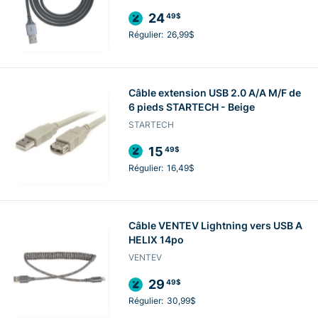
24
49$
Régulier:
26,99$
Câble extension USB 2.0 A/A M/F de
6 pieds STARTECH - Beige
STARTECH
15
49$
Régulier:
16,49$
Câble VENTEV Lightning vers USB A
HELIX 14po
VENTEV
29
49$
Régulier:
30,99$