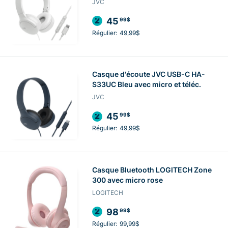
JVC
45
99$
Régulier:
49,99$
Casque d'écoute JVC USB-C HA-
S33UC Bleu avec micro et téléc.
JVC
45
99$
Régulier:
49,99$
Casque Bluetooth LOGITECH Zone
300 avec micro rose
LOGITECH
98
99$
Régulier:
99,99$