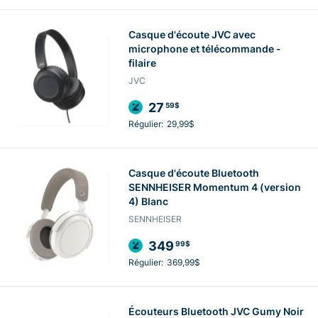
Casque d'écoute JVC avec
microphone et télécommande -
filaire
JVC
27
59$
Régulier:
29,99$
Casque d'écoute Bluetooth
SENNHEISER Momentum 4 (version
4) Blanc
SENNHEISER
349
99$
Régulier:
369,99$
Écouteurs Bluetooth JVC Gumy Noir