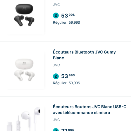
JVC
53
99$
Régulier:
59,99$
Écouteurs Bluetooth JVC Gumy
Blanc
JVC
53
99$
Régulier:
59,99$
Écouteurs Boutons JVC Blanc USB-C
avec télécommande et micro
JVC
27
99$