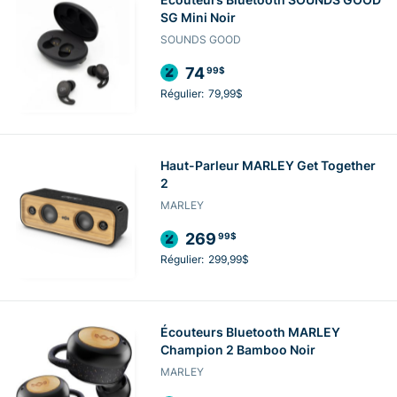
SG Mini Noir
SOUNDS GOOD
74
99$
Régulier:
79,99$
Haut-Parleur MARLEY Get Together
2
MARLEY
269
99$
Régulier:
299,99$
Écouteurs Bluetooth MARLEY
Champion 2 Bamboo Noir
MARLEY