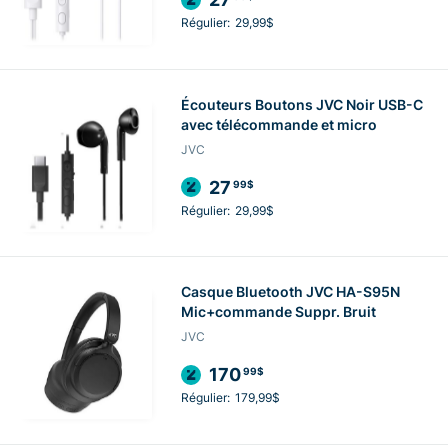
Régulier:
29,99$
Écouteurs Boutons JVC Noir USB-C
avec télécommande et micro
JVC
27
99$
Régulier:
29,99$
Casque Bluetooth JVC HA-S95N
Mic+commande Suppr. Bruit
JVC
170
99$
Régulier:
179,99$