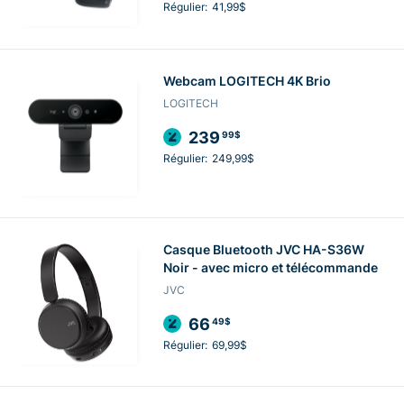
Régulier:
41,99$
Webcam LOGITECH 4K Brio
LOGITECH
239
99$
Régulier:
249,99$
Casque Bluetooth JVC HA-S36W
Noir - avec micro et télécommande
JVC
66
49$
Régulier:
69,99$