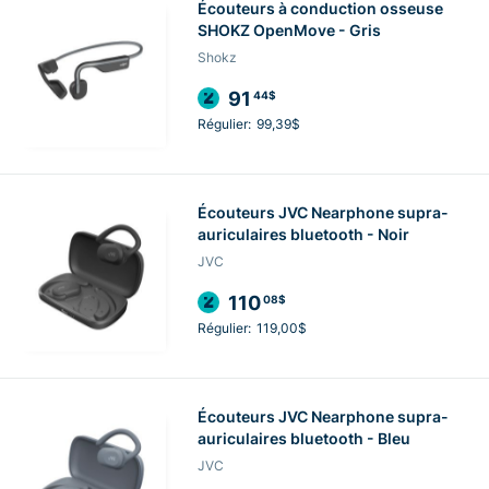
Écouteurs à conduction osseuse
SHOKZ OpenMove - Gris
Shokz
91
44$
Régulier:
99,39$
Écouteurs JVC Nearphone supra-
auriculaires bluetooth - Noir
JVC
110
08$
Régulier:
119,00$
Écouteurs JVC Nearphone supra-
auriculaires bluetooth - Bleu
JVC