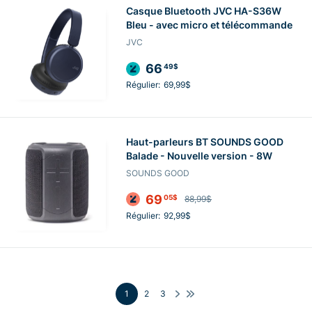
Casque Bluetooth JVC HA-S36W
Bleu - avec micro et télécommande
JVC
66
49$
Régulier:
69,99$
Haut-parleurs BT SOUNDS GOOD
Balade - Nouvelle version - 8W
SOUNDS GOOD
69
05$
88,99$
Régulier:
92,99$
1
2
3