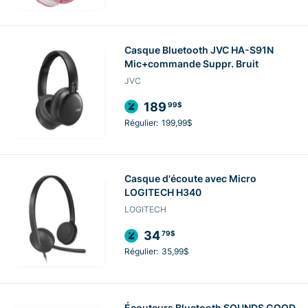
Casque Bluetooth JVC HA-S91N
Mic+commande Suppr. Bruit
JVC
189
99$
Régulier:
199,99$
Casque d'écoute avec Micro
LOGITECH H340
LOGITECH
34
79$
Régulier:
35,99$
Écouteurs Bluetooth SOUNDS GOOD