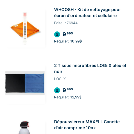
WHOOSH - Kit de nettoyage pour
écran d'ordinateur et cellulaire
Editeur 76944
9
99$
Régulier:
10,99$
2 Tissus microfibres LOGiiX bleu et
noir
LOGIIX
9
99$
Régulier:
12,99$
Dépoussiéreur MAXELL Canette
d'air comprimé 10oz