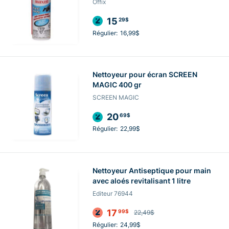
Offix
15
29$
Régulier:
16,99$
Nettoyeur pour écran SCREEN
MAGIC 400 gr
SCREEN MAGIC
20
69$
Régulier:
22,99$
Nettoyeur Antiseptique pour main
avec aloés revitalisant 1 litre
Editeur 76944
17
99$
22,49$
Régulier:
24,99$