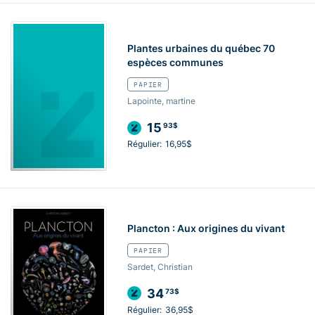
Plantes urbaines du québec 70
espèces communes
PAPIER
Lapointe, martine
15
93$
Régulier:
16,95$
Plancton : Aux origines du vivant
PAPIER
Sardet, Christian
34
73$
Régulier:
36,95$