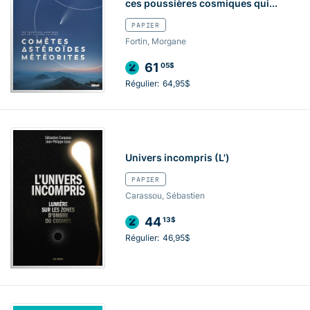
ces poussières cosmiques qui...
PAPIER
Fortin, Morgane
61
05$
Régulier:
64,95$
Univers incompris (L')
PAPIER
Carassou, Sébastien
44
13$
Régulier:
46,95$