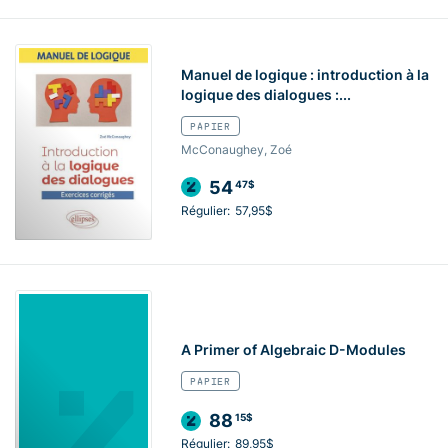
Manuel de logique : introduction à la
logique des dialogues :...
PAPIER
McConaughey, Zoé
54
47$
Régulier:
57,95$
A Primer of Algebraic D-Modules
PAPIER
88
15$
Régulier:
89,95$