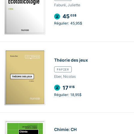
Faburé, Juliette
45
03$
Régulier:
45,95$
Théorie des jeux
PAPIER
Eber, Nicolas
17
81$
Régulier:
18,95$
Chimie: CH