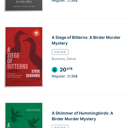
Régulier:
21,99$
A Siege of Bitterns: A Birder Murder
Mystery
PAPIER
Burrows, Steve
20
67$
Régulier:
21,99$
A Shimmer of Hummingbirds: A
Birder Murder Mystery
PAPIER