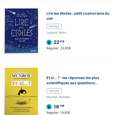
Lire les étoiles : petit cosmorama du
ciel
PAPIER
Laurent, Boris
22
51$
Régulier:
23,95$
Et si... ? : les réponses les plus
scientifiques aux questions...
PAPIER
Munroe, Randall
18
75$
Régulier:
19,95$