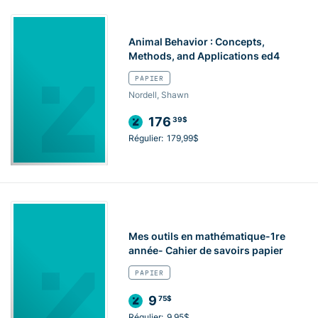
Animal Behavior : Concepts,
Methods, and Applications ed4
PAPIER
Nordell, Shawn
176
39$
Régulier:
179,99$
Mes outils en mathématique-1re
année- Cahier de savoirs papier
PAPIER
9
75$
Régulier:
9,95$