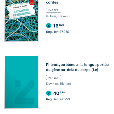
cordes
PAPIER
Gubser, Steven S.
16
87$
Régulier:
17,95$
Phénotype étendu : la longue portée
du gène au-delà du corps (Le)
PAPIER
Dawkins, Richard
40
37$
Régulier:
42,95$