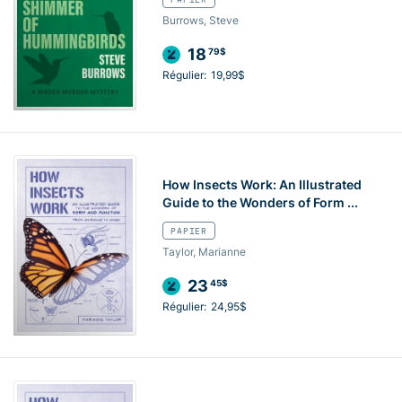
Burrows, Steve
18
79$
Régulier:
19,99$
How Insects Work: An Illustrated
Guide to the Wonders of Form ...
PAPIER
Taylor, Marianne
23
45$
Régulier:
24,95$