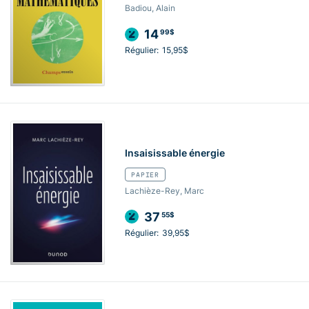
Badiou, Alain
14
99$
Régulier:
15,95$
Insaisissable énergie
PAPIER
Lachièze-Rey, Marc
37
55$
Régulier:
39,95$