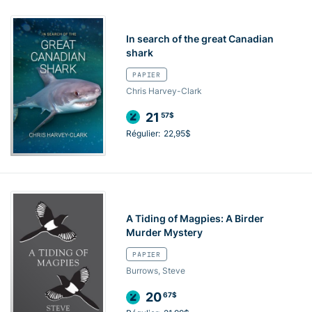
In search of the great Canadian
shark
PAPIER
Chris Harvey-Clark
21
57$
Régulier:
22,95$
A Tiding of Magpies: A Birder
Murder Mystery
PAPIER
Burrows, Steve
20
67$