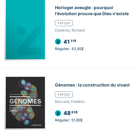
Horloger aveugle : pourquoi
l'évolution prouve que Dieu n'existe
PAPIER
Dawkins, Richard
41
31$
Régulier:
43,95$
Génomes : la construction du vivant
PAPIER
Boccard, Frédéric
48
83$
Régulier:
51,95$