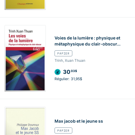
Voies de la lumière : physique et
métaphysique du clair-obscur...
PAPIER
Trinh, Xuan Thuan
30
03$
Régulier:
31,95$
Max jacob et le jeune ss
PAPIER