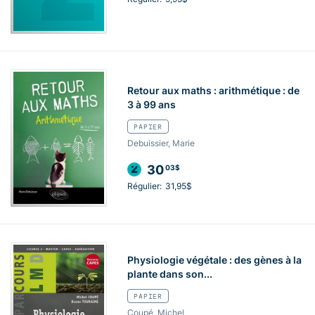
Retour aux maths : arithmétique : de
3 à 99 ans
PAPIER
Debuissier, Marie
30
03$
Régulier:
31,95$
Physiologie végétale : des gènes à la
plante dans son...
PAPIER
Coupé, Michel