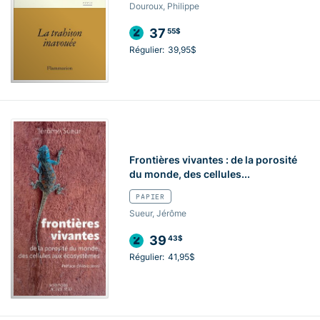
Douroux, Philippe
37
55$
Régulier:
39,95$
Frontières vivantes : de la porosité
du monde, des cellules...
PAPIER
Sueur, Jérôme
39
43$
Régulier:
41,95$