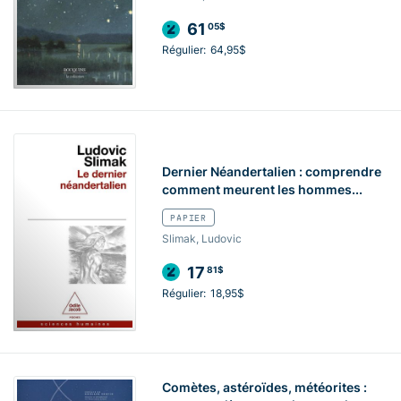
61
05$
Régulier:
64,95$
Dernier Néandertalien : comprendre
comment meurent les hommes...
PAPIER
Slimak, Ludovic
17
81$
Régulier:
18,95$
Comètes, astéroïdes, météorites :