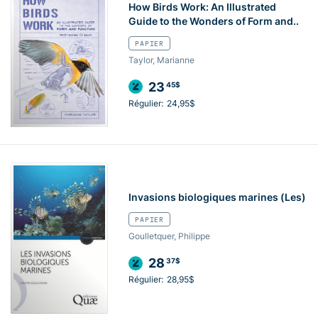
How Birds Work: An Illustrated
Guide to the Wonders of Form and..
PAPIER
Taylor, Marianne
23
45$
Régulier:
24,95$
Invasions biologiques marines (Les)
PAPIER
Goulletquer, Philippe
28
37$
Régulier:
28,95$