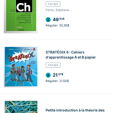
PAPIER
Perrio, Stéphane
49
93$
Régulier:
50,95$
STRATÉGIX 6 : Cahiers
d'apprentissage A et B papier
PAPIER
21
07$
Régulier:
21,50$
Petite introduction à la théorie des