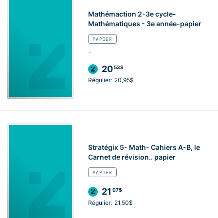
Mathémaction 2-3e cycle-
Mathématiques - 3e année-papier
PAPIER
..
20
53$
Régulier:
20,95$
Stratégix 5- Math- Cahiers A-B, le
Carnet de révision.. papier
PAPIER
21
07$
Régulier:
21,50$