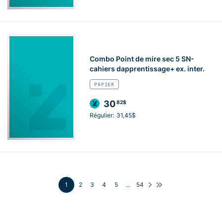
Combo Point de mire sec 5 SN-
cahiers dapprentissage+ ex. inter.
PAPIER
30
82$
Régulier:
31,45$
1
2
3
4
5
...
54