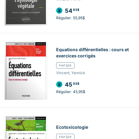
54
83$
Régulier:
55,95$
Equations différentielles : cours et
exercices corrigés
PAPIER
Vincent, Yannick
45
03$
Régulier:
45,95$
Ecotoxicologie
PAPIER