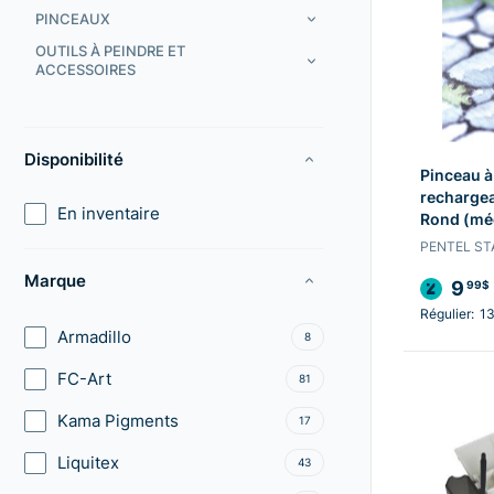
PINCEAUX
OUTILS À PEINDRE ET
ACCESSOIRES
Disponibilité
Pinceau à
rechargea
En inventaire
Rond (mé
PENTEL ST
Marque
9
99$
Régulier:
1
Armadillo
8
FC-Art
81
Kama Pigments
17
Liquitex
43