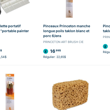
lette portatif
Pinceaux Princeton manche
Pinc
 "portable painter
longue poils taklon blanc et
takl
porc 6/ens
PRIN
PRINCETON ART BRUSH CIE
16
9$
99$
Régul
5,54$
Régulier:
22,65$