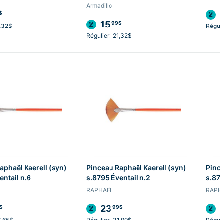
Armadillo
$
15
99$
,32$
Régul
Régulier:
21,32$
aphaël Kaerell (syn)
Pinceau Raphaël Kaerell (syn)
Pinc
entail n.6
s.8795 Éventail n.2
s.87
RAPHAËL
RAP
23
$
99$
6,65$
Régulier:
31,99$
Régul