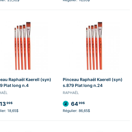
eau Raphaël Kaerell (syn)
Pinceau Raphaël Kaerell (syn)
9 Plat long n.4
s.879 Plat long n.24
HAËL
RAPHAËL
13
64
99$
99$
ier:
18,65$
Régulier:
86,65$