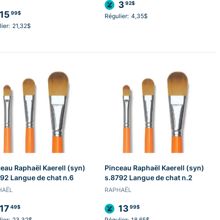
3
92$
15
99$
Régulier:
4,35$
ier:
21,32$
eau Raphaël Kaerell (syn)
Pinceau Raphaël Kaerell (syn)
92 Langue de chat n.6
s.8792 Langue de chat n.2
HAËL
RAPHAËL
17
13
49$
99$
ier:
23,32$
Régulier:
18,65$