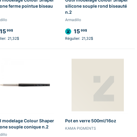
cone ferme pointue biseau
silicone souple rond biseauté
n.2
illo
Armadillo
15
15
99$
99$
ier:
21,32$
Régulier:
21,32$
l modelage Colour Shaper
Pot en verre 500ml/16oz
cone souple conique n.2
KAMA PIGMENTS
illo