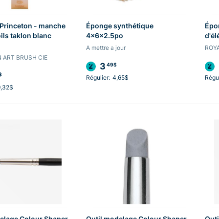
Princeton - manche
Éponge synthétique
Épon
ils taklon blanc
4x6x2.5po
d'él
A mettre a jour
ROY
 ART BRUSH CIE
3
49$
$
Régulier:
4,65$
Régul
9,32$
elage Colour Shaper
Outil modelage Colour Shaper
Outi