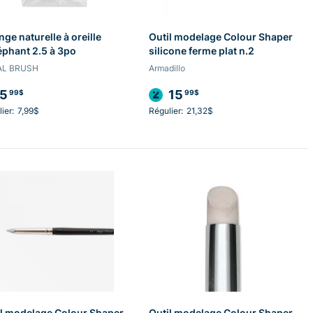
ge naturelle à oreille
Outil modelage Colour Shaper
éphant 2.5 à 3po
silicone ferme plat n.2
AL BRUSH
Armadillo
5
15
99$
99$
ier:
7,99$
Régulier:
21,32$
l modelage Colour Shaper
Outil modelage Colour Shaper