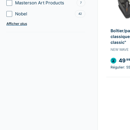
Masterson Art Products
7
Nobel
42
Afficher plus
Boîtier/pa
classique
classic"
NEW WAVE
49
9
Régulier:
5