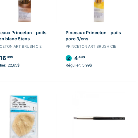
eaux Princeton - poils
Pinceaux Princeton - poils
on blanc 5/ens
porc 3/ens
CETON ART BRUSH CIE
PRINCETON ART BRUSH CIE
16
4
99$
49$
ier:
22,65$
Régulier:
5,99$