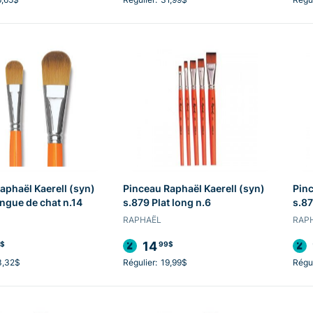
aphaël Kaerell (syn)
Pinceau Raphaël Kaerell (syn)
Pinc
ngue de chat n.14
s.879 Plat long n.6
s.87
RAPHAËL
RAP
14
$
99$
3,32$
Régulier:
19,99$
Régul