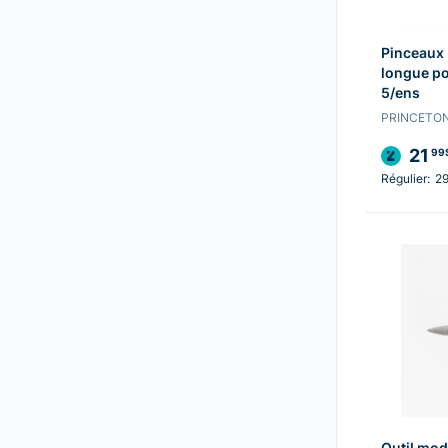
Pinceaux 
longue po
5/ens
PRINCETON
21
99
Régulier:
2
Outil mod