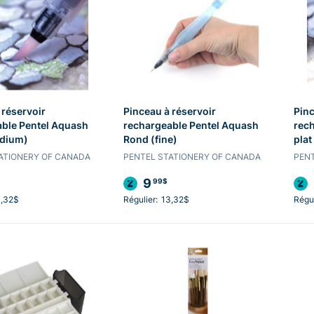
 réservoir
Pinceau à réservoir
Pinc
ble Pentel Aquash
rechargeable Pentel Aquash
rec
dium)
Rond (fine)
plat
ATIONERY OF CANADA
PENTEL STATIONERY OF CANADA
PENT
9
99$
3,32$
Régulier:
13,32$
Régul