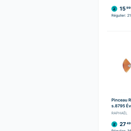
15
99
Régulier:
21
Pinceau R
s.8795 Év
RAPHAËL
27
49
Régulier:
3