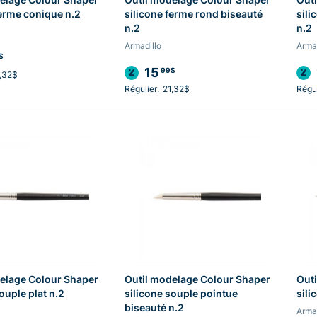
ferme conique n.2
silicone ferme rond biseauté
sili
n.2
n.2
Armadillo
Armad
$
15
99$
,32$
Régulier:
21,32$
Régul
elage Colour Shaper
Outil modelage Colour Shaper
Outi
ouple plat n.2
silicone souple pointue
sili
biseauté n.2
Armad