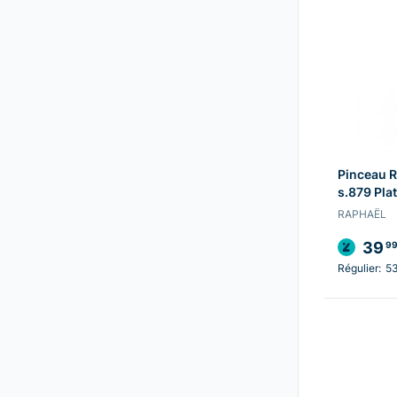
Pinceau R
s.879 Plat
RAPHAËL
39
9
Régulier:
5