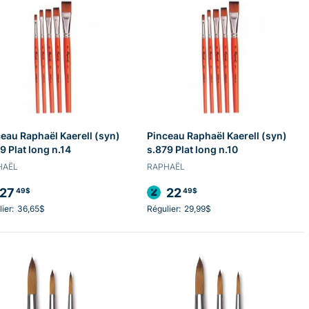
eau Raphaël Kaerell (syn)
Pinceau Raphaël Kaerell (syn)
9 Plat long n.14
s.879 Plat long n.10
HAËL
RAPHAËL
27
22
49$
49$
ier:
36,65$
Régulier:
29,99$