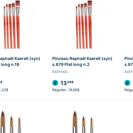
aphaël Kaerell (syn)
Pinceau Raphaël Kaerell (syn)
Pinc
 long n.18
s.879 Plat long n.2
s.87
RAPHAËL
RAP
13
9$
99$
3,32$
Régulier:
18,65$
Régul