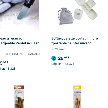
eau à réservoir
Boîtier/palette portatif micro
hargeable Pentel Aquash
"portable painter micro"
NEW WAVE
EL STATIONERY OF CANADA
29
99$
9
99$
Régulier:
33,32$
ier:
13,32$