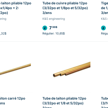
 laiton pliable 12po
Tube de cuivre pliable 12po
Tige
ox1/4po + 2:
(3/32po et 1/8po et 5/32po)
de 1
/2po)
3/ens
3/e
ering
K&S engineering
K&S 
7
99$
3,32$
Régulier:
10,65$
Régul
aiton carré 12po
Tube de laiton pliable 12po
Tube
ens
(3/32po et 1/8 et 5/32po)
(3/1
3/ens
3/e