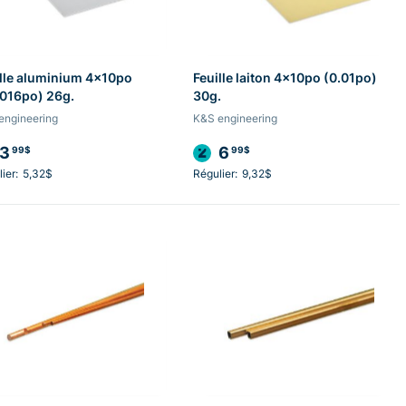
lle aluminium 4x10po
Feuille laiton 4x10po (0.01po)
0016po) 26g.
30g.
engineering
K&S engineering
3
6
99$
99$
ier:
5,32$
Régulier:
9,32$