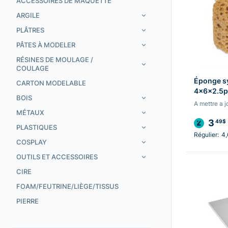
ACCESSOIRES DE MAQUETTE
ARGILE
PLÂTRES
PÂTES À MODELER
RÉSINES DE MOULAGE /
COULAGE
Éponge s
CARTON MODELABLE
4x6x2.5
BOIS
A mettre a j
MÉTAUX
3
49$
PLASTIQUES
Régulier:
4
COSPLAY
OUTILS ET ACCESSOIRES
CIRE
FOAM/FEUTRINE/LIÈGE/TISSUS
PIERRE