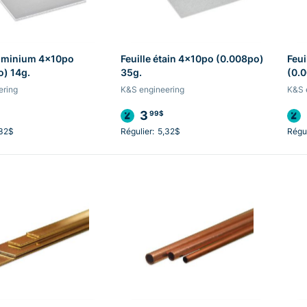
luminium 4x10po
Feuille étain 4x10po (0.008po)
Feui
) 14g.
35g.
(0.
ering
K&S engineering
K&S 
3
99$
,32$
Régulier:
5,32$
Régul