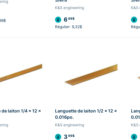
ering
K&S engineering
K&S 
6
99$
99$
Régulier:
9,32$
Régul
de laiton 1/4 x 12 x
Languette de laiton 1/2 x 12 x
Lang
0.016po.
0.0
ering
K&S engineering
K&S 
3
99$