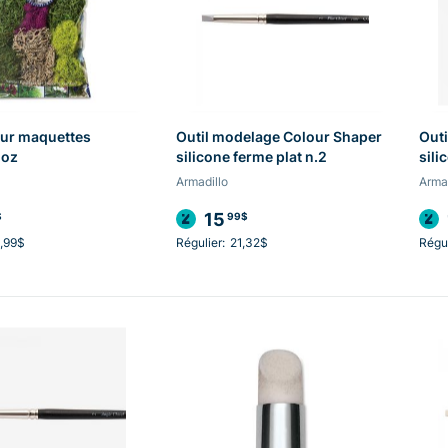
our maquettes
Outil modelage Colour Shaper
Outi
2oz
silicone ferme plat n.2
sili
Armadillo
Armad
15
$
99$
,99$
Régulier:
21,32$
Régul