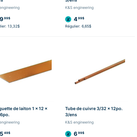
engineering
K&S engineering
9
4
99$
99$
ier:
13,32$
Régulier:
6,65$
uette de laiton 1 x 12 x
Tube de cuivre 3/32 x 12po.
16po.
3/ens
engineering
K&S engineering
5
6
49$
99$