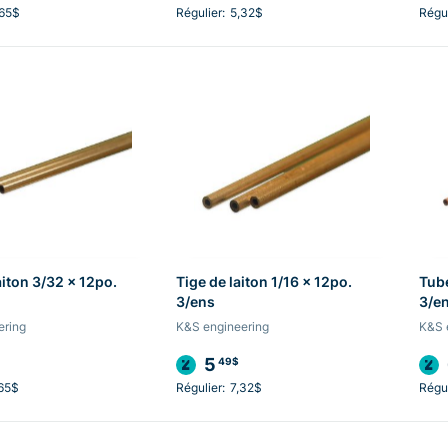
,65$
Régulier:
5,32$
Régul
aiton 3/32 x 12po.
Tige de laiton 1/16 x 12po.
Tube
3/ens
3/e
ering
K&S engineering
K&S 
5
49$
65$
Régulier:
7,32$
Régul