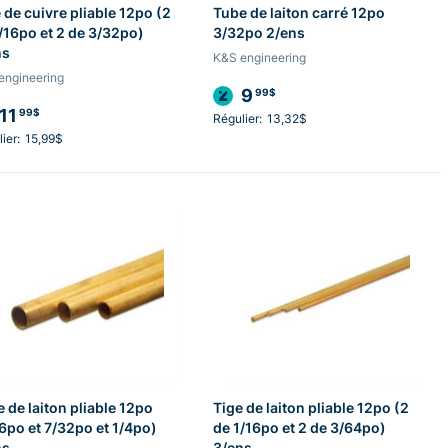
 de cuivre pliable 12po (2
Tube de laiton carré 12po
/16po et 2 de 3/32po)
3/32po 2/ens
ns
K&S engineering
engineering
9
99$
11
99$
Régulier:
13,32$
ier:
15,99$
 de laiton pliable 12po
Tige de laiton pliable 12po (2
6po et 7/32po et 1/4po)
de 1/16po et 2 de 3/64po)
ns
3/ens