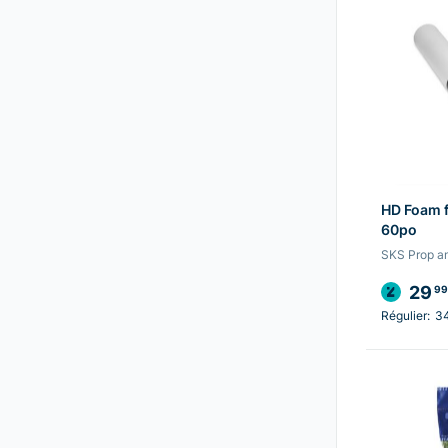
HD Foam 
60po
SKS Prop a
29
99
Régulier:
3