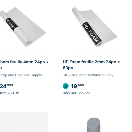
Foam feuille 4mm 24po.x
HD Foam feuille 2mm 24po.x
o
60po
Prop and Costume Supply
SKS Prop and Costume Supply
24
19
99$
99$
ier:
28,40$
Régulier:
22,72$