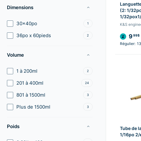
Languette
Dimensions
(2: 1/32p
1/32pox1
30x40po
1
K&S engine
36po x 60pieds
9
2
99$
Régulier:
1
Volume
1 à 200ml
2
201 à 400ml
24
801 à 1500ml
3
Plus de 1500ml
3
Poids
Tube de l
1/16po 2/