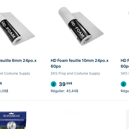
feuille 6mm 24po.x
HD Foam feuille 10mm 24po.x
HD 
60po
60p
nd Costume Supply
SKS Prop and Costume Supply
SKS 
39
$
99$
4,08$
Régulier:
45,44$
Régul