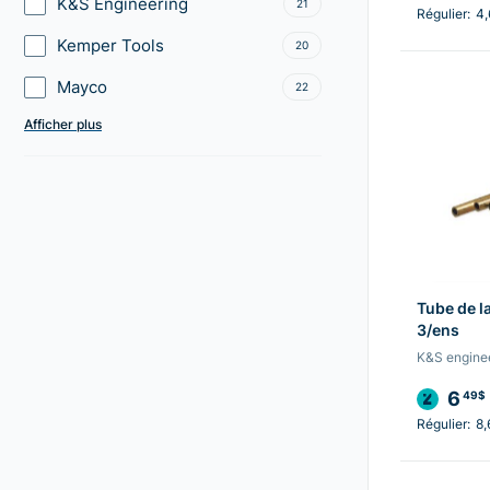
K&S Engineering
21
Régulier:
4
Kemper Tools
20
Mayco
22
Afficher plus
Tube de l
3/ens
K&S engine
6
49$
Régulier:
8,