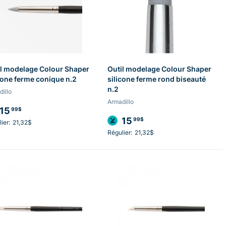
l modelage Colour Shaper
Outil modelage Colour Shaper
cone ferme conique n.2
silicone ferme rond biseauté
n.2
illo
Armadillo
15
99$
15
99$
ier:
21,32$
Régulier:
21,32$