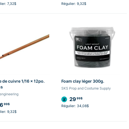
ier:
7,32$
Régulier:
9,32$
 de cuivre 1/16 x 12po.
Foam clay léger 300g.
ns
SKS Prop and Costume Supply
engineering
29
99$
6
99$
Régulier:
34,08$
ier:
9,32$