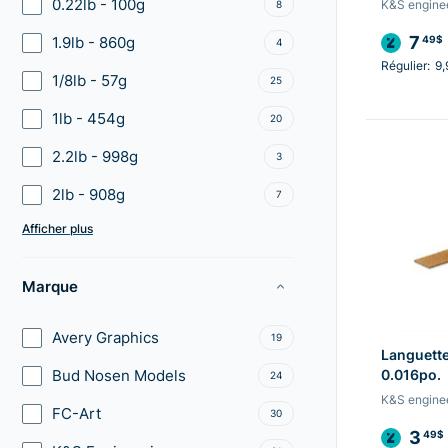
0.22lb - 100g
K&S engine
8
7
1.9lb - 860g
49$
4
Régulier:
9,
1/8lb - 57g
25
1lb - 454g
20
2.2lb - 998g
3
2lb - 908g
7
Afficher plus
Marque
Avery Graphics
19
Languette 
Bud Nosen Models
0.016po.
24
K&S engine
FC-Art
30
3
49$