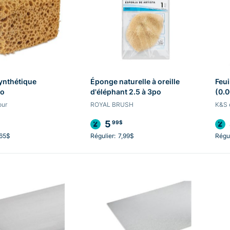
ynthétique
Éponge naturelle à oreille
Feui
po
d'éléphant 2.5 à 3po
(0.
our
ROYAL BRUSH
K&S 
5
99$
,65$
Régulier:
7,99$
Régul