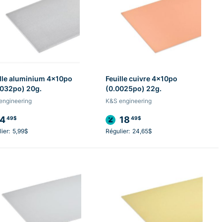
lle aluminium 4x10po
Feuille cuivre 4x10po
0032po) 20g.
(0.0025po) 22g.
engineering
K&S engineering
4
18
49$
49$
ier:
5,99$
Régulier:
24,65$