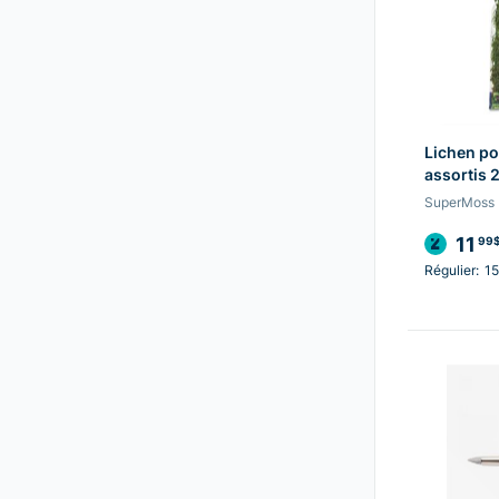
Lichen p
assortis 
SuperMoss
11
99
Régulier:
15