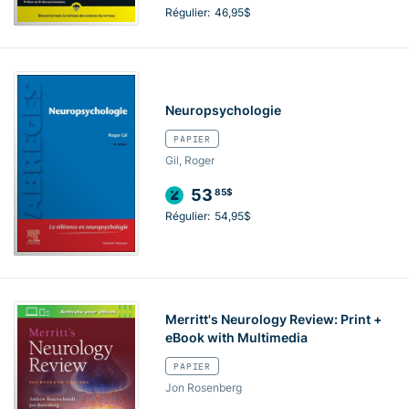
Régulier:
46,95$
Neuropsychologie
PAPIER
Gil, Roger
53
85$
Régulier:
54,95$
Merritt's Neurology Review: Print +
eBook with Multimedia
PAPIER
Jon Rosenberg