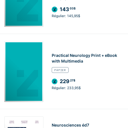
143
03$
Régulier:
145,95$
Practical Neurology Print + eBook
with Multimedia
PAPIER
229
27$
Régulier:
233,95$
Neurosciences éd7