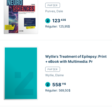
PAPIER
Purves, Dale
123
43$
Régulier:
125,95$
Wyllie's Treatment of Epilepsy: Print
+ eBook with Multimedia: Pr
PAPIER
Wyllie, Elaine
558
11$
Régulier:
569,50$