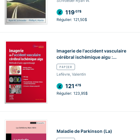
Schroeder Ryan W.
119
07$
Régulier:
121,50$
Imagerie de l'accident vasculaire
cérébral ischémique aigu :...
PAPIER
Lefèvre, Valentin
121
47$
Régulier:
123,95$
Maladie de Parkinson (La)