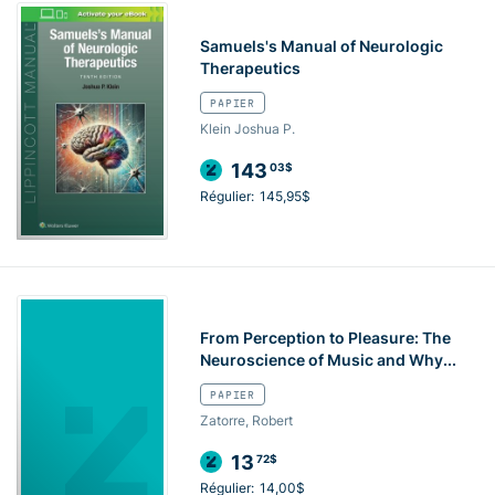
Samuels's Manual of Neurologic
Therapeutics
PAPIER
Klein Joshua P.
143
03$
Régulier:
145,95$
From Perception to Pleasure: The
Neuroscience of Music and Why...
PAPIER
Zatorre, Robert
13
72$
Régulier:
14,00$