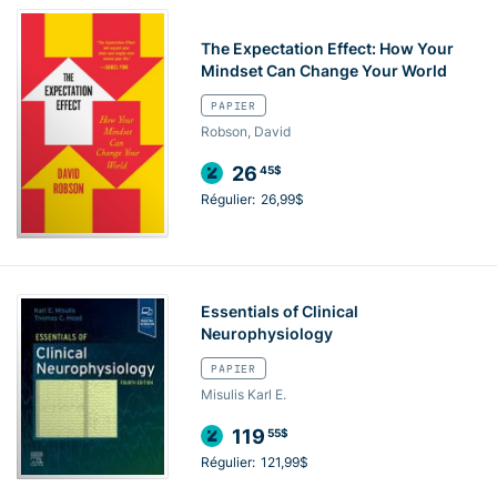
The Expectation Effect: How Your
Mindset Can Change Your World
PAPIER
Robson, David
26
45$
Régulier:
26,99$
Essentials of Clinical
Neurophysiology
PAPIER
Misulis Karl E.
119
55$
Régulier:
121,99$