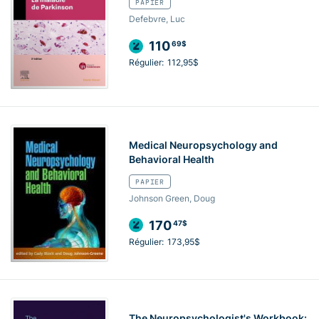
PAPIER
Defebvre, Luc
110
69$
Régulier:
112,95$
Medical Neuropsychology and
Behavioral Health
PAPIER
Johnson Green, Doug
170
47$
Régulier:
173,95$
The Neuropsychologist's Workbook: