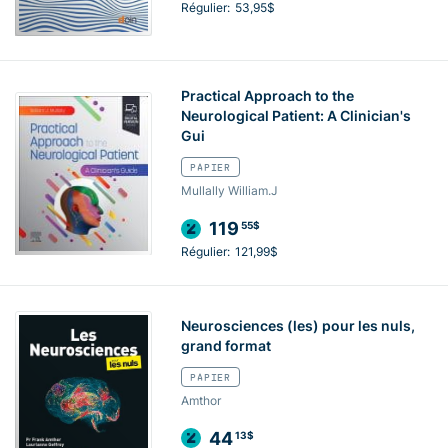
Régulier:
53,95$
Practical Approach to the
Neurological Patient: A Clinician's
Gui
PAPIER
Mullally William.J
119
55$
Régulier:
121,99$
Neurosciences (les) pour les nuls,
grand format
PAPIER
Amthor
44
13$