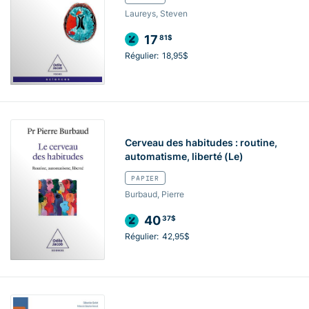
Laureys, Steven
17
81$
Régulier:
18,95$
Cerveau des habitudes : routine,
automatisme, liberté (Le)
PAPIER
Burbaud, Pierre
40
37$
Régulier:
42,95$