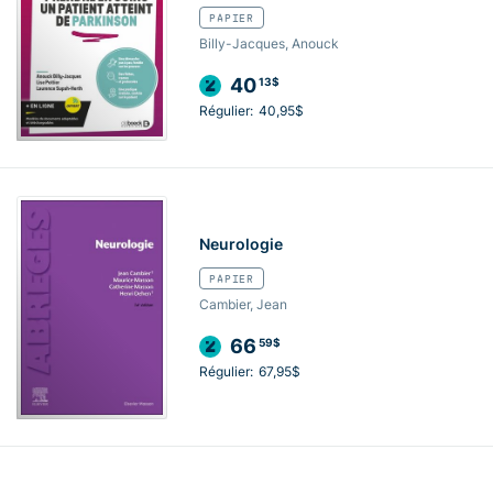
PAPIER
Billy-Jacques, Anouck
40
13$
Régulier:
40,95$
Neurologie
PAPIER
Cambier, Jean
66
59$
Régulier:
67,95$