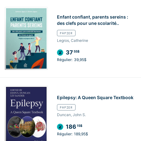
Enfant confiant, parents sereins :
des clefs pour une scolarité..
PAPIER
Legros, Catherine
37
55$
Régulier:
39,95$
Epilepsy: A Queen Square Textbook
PAPIER
Duncan, John S.
186
15$
Régulier:
189,95$