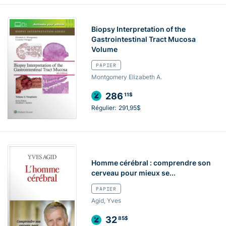
Biopsy Interpretation of the
Gastrointestinal Tract Mucosa
Volume
PAPIER
Montgomery Elizabeth A.
286
11$
Régulier:
291,95$
Homme cérébral : comprendre son
cerveau pour mieux se...
PAPIER
Agid, Yves
32
85$