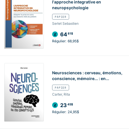
l'approche integrative en
neuropsychologie
PAPIER
Serlet Sebastien
64
81$
Régulier:
68,95$
Neurosciences : cerveau, émotions,
conscience, mémoire... : en...
PAPIER
Carter, Rita
23
45$
Régulier:
24,95$