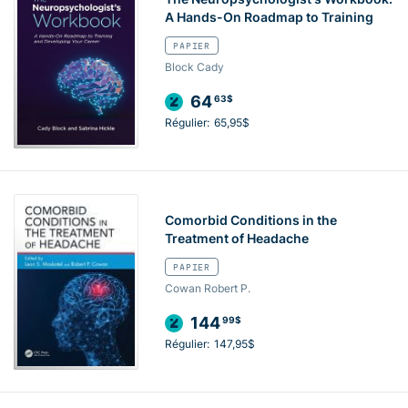
A Hands-On Roadmap to Training
PAPIER
Block Cady
64
63$
Régulier:
65,95$
Comorbid Conditions in the
Treatment of Headache
PAPIER
Cowan Robert P.
144
99$
Régulier:
147,95$