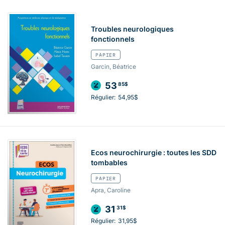
Troubles neurologiques
fonctionnels
PAPIER
Garcin, Béatrice
53
85$
Régulier:
54,95$
Ecos neurochirurgie : toutes les SDD
tombables
PAPIER
Apra, Caroline
31
31$
Régulier:
31,95$