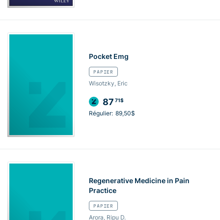
Pocket Emg
PAPIER
Wisotzky, Eric
87
71$
Régulier:
89,50$
Regenerative Medicine in Pain
Practice
PAPIER
Arora, Ripu D.