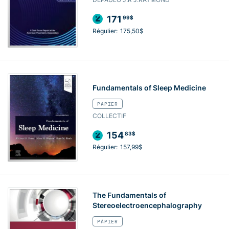
171
99$
Régulier:
175,50$
Fundamentals of Sleep Medicine
PAPIER
COLLECTIF
154
83$
Régulier:
157,99$
The Fundamentals of
Stereoelectroencephalography
PAPIER