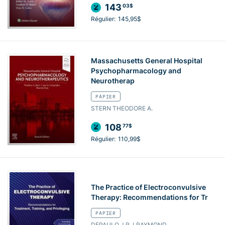
143
03$
Régulier:
145,95$
Massachusetts General Hospital
Psychopharmacology and
Neurotherap
PAPIER
STERN THEODORE A.
108
77$
Régulier:
110,99$
The Practice of Electroconvulsive
Therapy: Recommendations for Tr
PAPIER
DEPAULO J.R J.RAYMOND