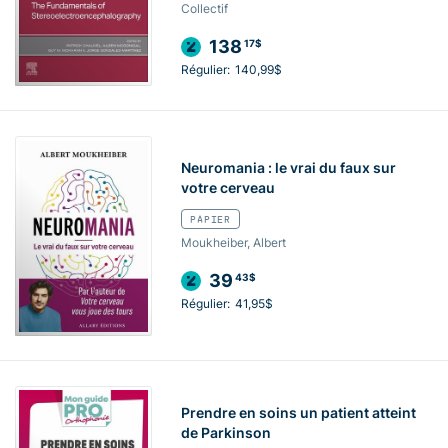
Collectif
138
17$
Régulier:
140,99$
Neuromania : le vrai du faux sur
votre cerveau
PAPIER
Moukheiber, Albert
39
43$
Régulier:
41,95$
Prendre en soins un patient atteint
de Parkinson